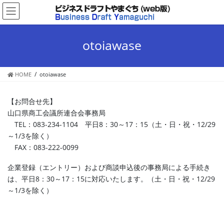
コ
ナ
ン
ビ
テ
ゲ
ン
ー
otoiawase
ツ
シ
へ
ョ
ス
ン
HOME
otoiawase
キ
に
ッ
移
プ
動
【お問合せ先】
山口県商工会議所連合会事務局
TEL：083-234-1104 平日8：30～17：15（土・日・祝・12/29
～1/3を除く）
FAX：083-222-0099
企業登録（エントリー）および商談申込後の事務局による手続き
は、平日8：30～17：15に対応いたします。（土・日・祝・12/29
～1/3を除く）