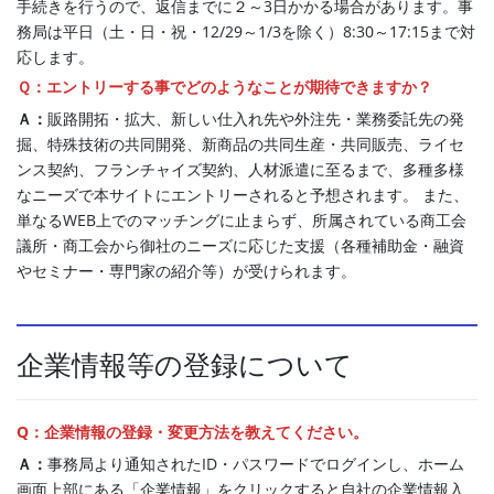
手続きを行うので、返信までに２～3日かかる場合があります。事
務局は平日（土・日・祝・12/29～1/3を除く）8:30～17:15まで対
応します。
Ｑ：エントリーする事でどのようなことが期待できますか？
Ａ：
販路開拓・拡大、新しい仕入れ先や外注先・業務委託先の発
掘、特殊技術の共同開発、新商品の共同生産・共同販売、ライセ
ンス契約、フランチャイズ契約、人材派遣に至るまで、多種多様
なニーズで本サイトにエントリーされると予想されます。 また、
単なるWEB上でのマッチングに止まらず、所属されている商工会
議所・商工会から御社のニーズに応じた支援（各種補助金・融資
やセミナー・専門家の紹介等）が受けられます。
企業情報等の登録について
Q：企業情報の登録・変更方法を教えてください。
Ａ：
事務局より通知されたID・パスワードでログインし、ホーム
画面上部にある「企業情報」をクリックすると自社の企業情報入