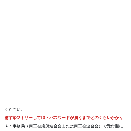
Ａ：
いいえ。山口県内の１４商工会議所・２０商工会の会員に限
ります。
Ｑ：商工会議所・商工会の会員ではありませんが、エントリーできますか？
Ａ：
山口県内の御社所在地の商工会議所または商工会にご入会い
ただければ可能です。ご入会に関するご相談やお問い合わせは、
該当する商工会議所・商工会までご連絡ください。
Ｑ：本当に無料ですか？
Ａ：
はい。エントリーから商談まで一切かかりません。
Ｑ：個人事業主ですが参加可能ですか？
Ａ：
はい。もちろんです。会社の規模は一切問いません。
Ｑ：エントリーの手続きはどのように行えばいいですか？
Ａ：
本サイトの「エントリーページへ進む」または「今すぐエン
トリー」をクリックして、「エントリー申し込みフォーム」へお
進みいただき、所定の項目を入力して「送信」ボタンで送信して
ください。
Ｑ：エントリーしてID・パスワードが届くまでどのくらいかかりますか？
Ａ：
事務局（商工会議所連合会または商工会連合会）で受付順に