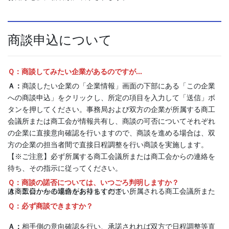
商談申込について
Ｑ：商談してみたい企業があるのですが…
Ａ：
商談したい企業の「企業情報」画面の下部にある「この企業
への商談申込」をクリックし、所定の項目を入力して「送信」ボ
タンを押してください。事務局および双方の企業が所属する商工
会議所または商工会が情報共有し、商談の可否についてそれぞれ
の企業に直接意向確認を行いますので、商談を進める場合は、双
方の企業の担当者間で直接日程調整を行い商談を実施します。
【※ご注意】必ず所属する商工会議所または商工会からの連絡を
待ち、その指示に従ってください。
Ｑ：商談の諾否については、いつごろ判明しますか？
Ａ：
数日かかる場合がありますので、所属される商工会議所または商工会からの連絡をお待ちください。
Ｑ：必ず商談できますか？
Ａ：
相手側の意向確認を行い、承諾されれば双方で日程調整等直