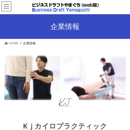
コ
ナ
ン
ビ
テ
ゲ
ン
ー
企業情報
ツ
シ
へ
ョ
ス
ン
HOME
企業情報
キ
に
ッ
移
プ
動
Kｊカイロプラクティック