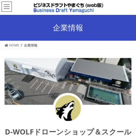
コ
ナ
ン
ビ
テ
ゲ
ン
ー
企業情報
ツ
シ
へ
ョ
ス
ン
HOME
企業情報
キ
に
ッ
移
プ
動
D-WOLFドローンショップ＆スクール