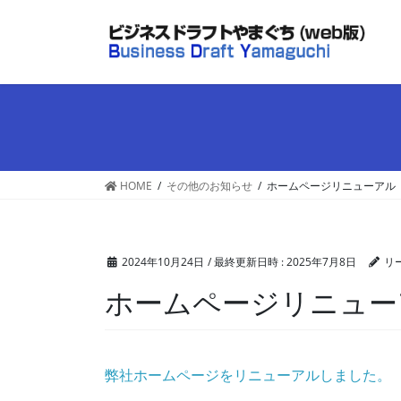
コ
ナ
ン
ビ
テ
ゲ
ン
ー
ツ
シ
へ
ョ
ス
ン
キ
に
ッ
移
HOME
その他のお知らせ
ホームページリニューアル
プ
動
2024年10月24日
/ 最終更新日時 :
2025年7月8日
リ
ホームページリニュー
弊社ホームページをリニューアルしました。