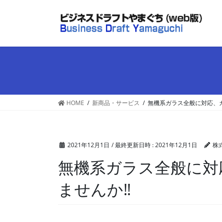
コ
ナ
ン
ビ
テ
ゲ
ン
ー
ツ
シ
へ
ョ
ス
ン
キ
に
ッ
移
HOME
新商品・サービス
無機系ガラス全般に対応、
プ
動
2021年12月1日
/ 最終更新日時 :
2021年12月1日
株
無機系ガラス全般に対
ませんか‼